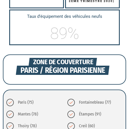
2ÈME TRIMESTRE 2020)
Taux d’équipement des véhicules neufs
89
%
ZONE DE COUVERTURE
PARIS / RÉGION PARISIENNE
Paris (75)
Fontainebleau (77)
check
check
Mantes (78)
Étampes (91)
check
check
Thoiry (78)
Creil (60)
check
check