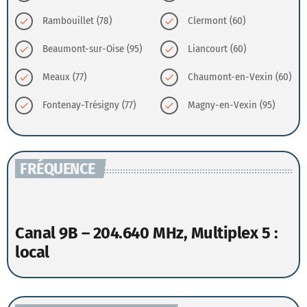
Rambouillet (78)
Clermont (60)
check
check
Beaumont-sur-Oise (95)
Liancourt (60)
check
check
Meaux (77)
Chaumont-en-Vexin (60)
check
check
Fontenay-Trésigny (77)
Magny-en-Vexin (95)
check
check
FRÉQUENCE
Canal 9B – 204.640 MHz, Multiplex 5 :
local