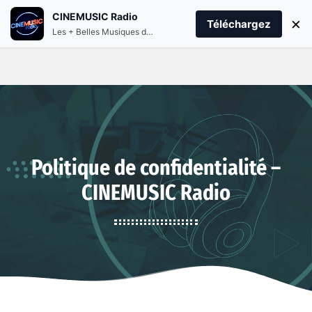
CINEMUSIC Radio
menu
play_arrow
×
PLAY CINEMUSIC
Téléchargez
Les + Belles Musiques de Films et Séries
Politique de confidentialité –
CINEMUSIC Radio