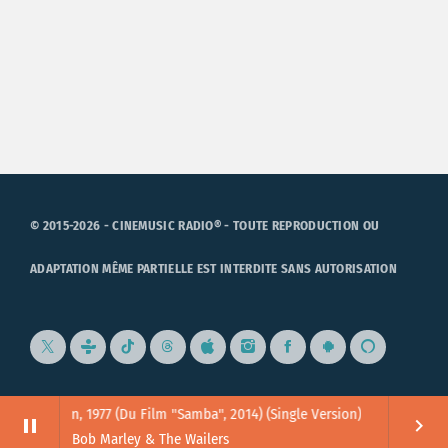
© 2015-2026 - CINEMUSIC RADIO® - TOUTE REPRODUCTION OU
ADAPTATION MÊME PARTIELLE EST INTERDITE SANS AUTORISATION
ting In Vain, 1977 (Du Film "Samba", 2014) (Single Version)
pause
keyboard_arrow_right
Bob Marley & The Wailers