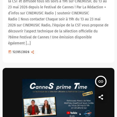
la CST et diffusée tous les soirs à 19h sur CINEMUSIC du 13 au
23 mai 2026 depuis le Festival de Cannes ! Par La Rédaction +
d’infos sur CINEMUSIC Radio | soutenir CINEMUSIC
Radio | Nous contacter Chaque soir à 19h du 13 au 23 mai
2026 sur CINEMUSIC Radio, l'équipe de la CST vous propose de
découvrir l'aspect technique de la sélection officielle du
78ème Festival de Cannes ! Une émission disponible
également […]
today
12/05/2026
insert_link