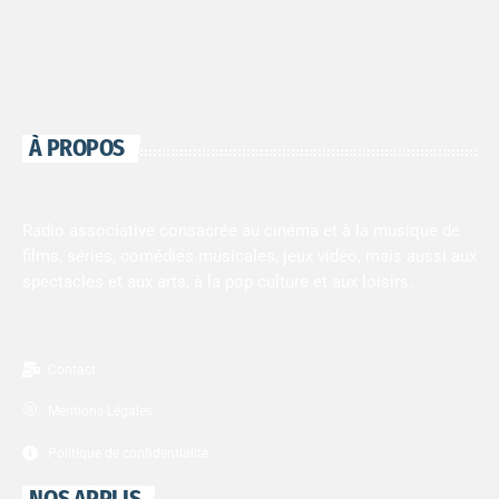
À PROPOS
Radio associative consacrée au cinéma et à la musique de
films, séries, comédies musicales, jeux vidéo, mais aussi aux
spectacles et aux arts, à la pop culture et aux loisirs.
Contact
Mentions Légales
Politique de confidentialité
NOS APPLIS