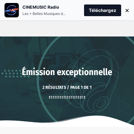
CINEMUSIC Radio
menu
play_arrow
×
PLAY CINEMUSIC
Téléchargez
Les + Belles Musiques de Films et Séries
Émission exceptionnelle
2 RÉSULTATS / PAGE 1 DE 1