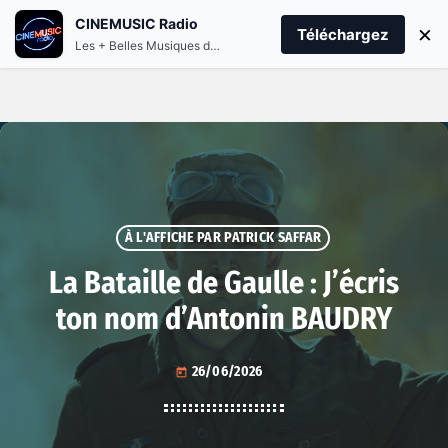
CINEMUSIC Radio
menu
play_arrow
×
PLAY CINEMUSIC
Téléchargez
Les + Belles Musiques de Films et Séries
À L'AFFICHE PAR PATRICK SAFFAR
La Bataille de Gaulle : J’écris
ton nom d’Antonin BAUDRY
26/06/2026
today