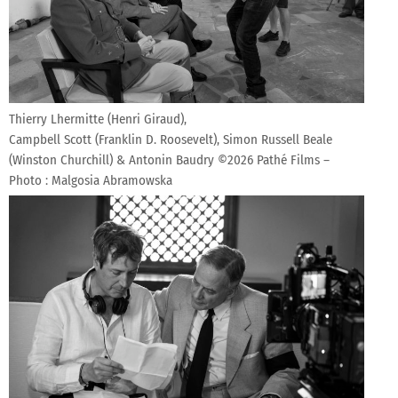
Thierry Lhermitte (Henri Giraud),
Campbell Scott (Franklin D. Roosevelt), Simon Russell Beale
(Winston Churchill) & Antonin Baudry ©2026 Pathé Films –
Photo : Malgosia Abramowska