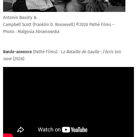
Antonin Baudry &
Campbell Scott (Franklin D. Roosevelt) ©2026 Pathé Films –
Photo : Malgosia Abramowska
Bande-annonce
(Pathé Films) :
La Bataille de Gaulle : J’écris ton
nom
(2026)