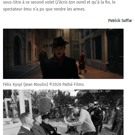
sous-titre à ce second volet (
J’écris ton nom
) et qu’à la fin, le
spectateur ému n’a pu que rendre les armes.
Patrick Saffar
Félix Kysyl (Jean Moulin) ©2026 Pathé Films