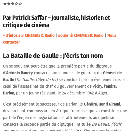
★★★☆☆
Par Patrick Saffar – Journaliste, historien et
critique de cinéma
+ d’infos sur CINEMUSIC Radio
|
soutenir CINEMUSIC Radio
|
Nous
contacter
La Bataille de Gaulle : J’écris ton nom
On se souvient peut-être que la première partie du diptyque
d’
Antonin Baudry
consacré aux « années de guerre » du
Général de
Gaulle
(
De Gaulle. L’Âge de fer
) se concluait par un évènement décisif,
celui de l’assassinat du chef du gouvernement de Vichy,
l’amiral
Darlan
, par un jeune résistant, le 24 décembre 1942 à Alger.
C’est précisément le successeur de Darlan, le
Général Henri Giraud
,
devenu haut-commissaire en Afrique française, qui va constituer une
part de l’enjeu des négociations et affrontements auxquels se
consacre la seconde partie du diptyque, intitulée
De Gaulle. J’écris
ton nom
, et qui couvre la période 1943-1944. Figure pour le moins