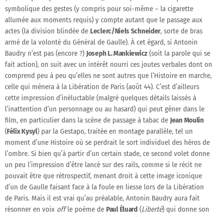
symbolique des gestes (y compris pour soi-même – la cigarette
allumée aux moments requis) y compte autant que le passage aux
actes (la division blindée de
Leclerc/Niels Schneider
, sorte de bras
armé de la volonté du Général de Gaulle). À cet égard, si Antonin
Baudry n’est pas (encore ?)
Joseph L. Mankiewicz
(soit la parole qui se
fait action), on suit avec un intérêt nourri ces joutes verbales dont on
comprend peu à peu qu’elles ne sont autres que l’Histoire en marche,
celle qui mènera à la Libération de Paris (août 44). C’est d’ailleurs
cette impression d’inéluctable (malgré quelques détails laissés à
l’inattention d’un personnage ou au hasard) qui peut gêner dans le
film, en particulier dans la scène de passage à tabac de
Jean Moulin
(
Félix Kysyl
) par la Gestapo, traitée en montage parallèle, tel un
moment d’une Histoire où se perdrait le sort individuel des héros de
l’ombre. Si bien qu’à partir d’un certain stade, ce second volet donne
un peu l’impression d’être lancé sur des rails, comme si le récit ne
pouvait être que rétrospectif, menant droit à cette image iconique
d’un de Gaulle faisant face à la foule en liesse lors de la Libération
de Paris. Mais il est vrai qu’au préalable, Antonin Baudry aura fait
résonner en voix
off
le poème de
Paul Éluard
(
Liberté
) qui donne son