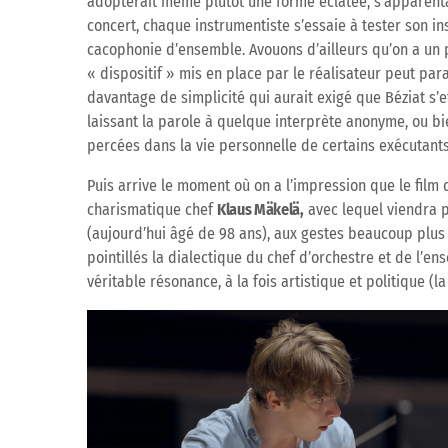
adopterait même plutôt une forme éclatée, s’apparenta
concert, chaque instrumentiste s’essaie à tester son in
cacophonie d’ensemble. Avouons d’ailleurs qu’on a un 
« dispositif » mis en place par le réalisateur peut para
davantage de simplicité qui aurait exigé que Béziat s’e
laissant la parole à quelque interprète anonyme, ou bi
percées dans la vie personnelle de certains exécutants
Puis arrive le moment où on a l’impression que le film 
charismatique chef
Klaus Mäkelä,
avec lequel viendra pl
(aujourd’hui âgé de 98 ans), aux gestes beaucoup plus p
pointillés la dialectique du chef d’orchestre et de l’e
véritable résonance, à la fois artistique et politique (la 