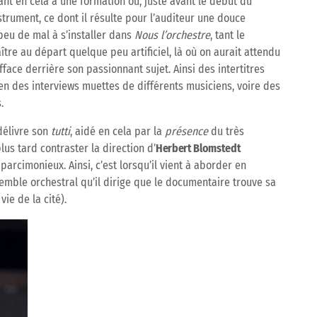
nt en cela à une formation où, juste avant le début du
strument, ce dont il résulte pour l’auditeur une douce
peu de mal à s’installer dans
Nous l’orchestre
, tant le
ître au départ quelque peu artificiel, là où on aurait attendu
fface derrière son passionnant sujet. Ainsi des intertitres
en des interviews muettes de différents musiciens, voire des
.
délivre son
tutti
, aidé en cela par la
présence
du très
us tard contraster la direction d’
Herbert Blomstedt
arcimonieux. Ainsi, c’est lorsqu’il vient à aborder en
nsemble orchestral qu’il dirige que le documentaire trouve sa
vie de la cité).