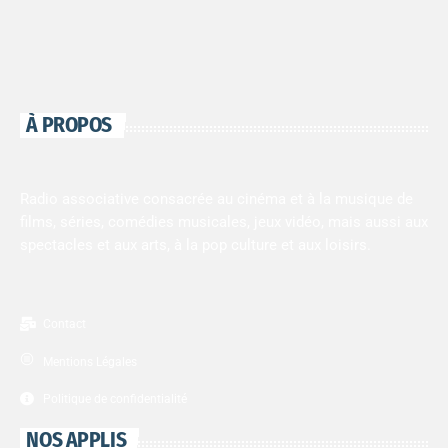
À PROPOS
Radio associative consacrée au cinéma et à la musique de
films, séries, comédies musicales, jeux vidéo, mais aussi aux
spectacles et aux arts, à la pop culture et aux loisirs.
Contact
Mentions Légales
Politique de confidentialité
NOS APPLIS