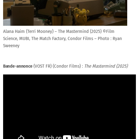
Alana Haim (Terri Mooney) – The Mastermind (2025) ©Film
Science, MUBI, The Match Factory, Condor Films – Photo : Ryan
Sweeney
Bande-annonce
(VOST FR) (Condor Films) :
The Mastermind (2025)