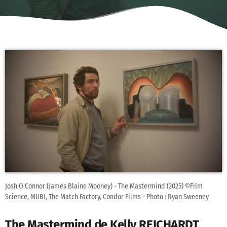
Josh O'Connor (James Blaine Mooney) - The Mastermind (2025) ©Film
Science, MUBI, The Match Factory, Condor Films - Photo : Ryan Sweeney
The Mastermind de Kelly REICHARDT