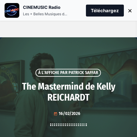
CINEMUSIC Radio
menu
play_arrow
×
PLAY CINEMUSIC
Téléchargez
Les + Belles Musiques de Films et Séries
À L'AFFICHE PAR PATRICK SAFFAR
The Mastermind de Kelly
REICHARDT
16/02/2026
today