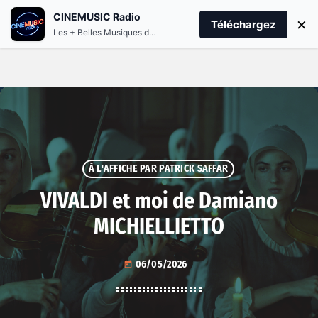
CINEMUSIC Radio
menu
play_arrow
×
PLAY CINEMUSIC
Téléchargez
Les + Belles Musiques de Films et Séries
À L'AFFICHE PAR PATRICK SAFFAR
VIVALDI et moi de Damiano
MICHIELLIETTO
06/05/2026
today